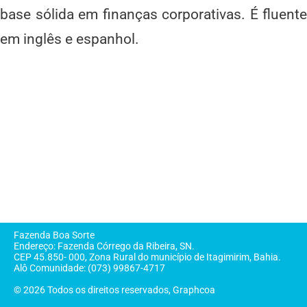
base sólida em finanças corporativas. É fluente
em inglês e espanhol.
Fazenda Boa Sorte
Endereço: Fazenda Córrego da Ribeira, SN.
CEP 45.850- 000, Zona Rural do município de Itagimirim, Bahia.
Alô Comunidade: (073) 99867-4717
© 2026 Todos os direitos reservados, Graphcoa